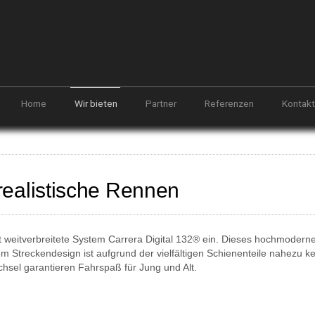
Home
Wir bieten
Partner
Referenzen
Kontakt
 realistische Rennen
 weitverbreitete System Carrera Digital 132® ein. Dieses hochmoderne, 
em Streckendesign ist aufgrund der vielfältigen Schienenteile nahezu k
hsel garantieren Fahrspaß für Jung und Alt.